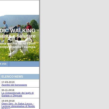
DIC WALKING
sante e salutare
ova anche tu lo sport
conquistando l'europa
A VOI
ELENCO NEWS
17-09-2019
Aperitivi del benessere
30-11-2018
La ciclopedonale dei laghi di
Garlate e Olginate
19-09-2018
Open Day - In Salus Lecco -
Lezione dimostrativa di Nordic
Walking