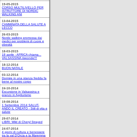
19-05-2015
CORSO MULTILIVELLO PER
ISTRUTTORE DI NORDIC
WALKING ANI
13-04-2015
CAMMINATA DELLA SALUTE A
LECCO
26-03-2015
Nordic walking promossa dai
medici per problemi di cuore e
obesità
18-03-2015
18 aprile - AFRICA chiama...
VALSASSINA risponde!!!
18-12-2014
BUON NATALE
03-12-2014
Dormire in una stanza fredda fa
bene al nostro corpo
24-10-2014
Escursione in Valsassina e
pranzo in Agriturismo
19-08-2014
1 Settembre 2014 SALUT-
ANDO IL CREATO - Stili di vita e
salute
29-07-2014
LIBRI: Wild di Cheryl Strayed
24-07-2014
4 giorni di cultura e benessere
tra la val D'Orcia e la Maremma