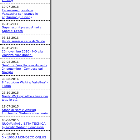
10-07-2018
Escursione gratuita in
Valsassina con pranzo in
agriturismo (Brunino)
02-11-2017
Super sconti presso Affari e
Sport di Lecco
03-12-2016
Uscita serale e cena di Natale
03-11-2016
20 novembre 2016 - NO alla
violenza sulle donne!
30-08-2016
SeiPuntoZero Un coro di piedi -
24 settembre - Cernusco sul
Naviglio
30-08-2016
8 ° edizione Walking Valtellina” -
Tirano
26-10-2015
Nordic Walking: attività fisica per
tutte le età
17-07-2015
Storie di Nordic Walking
Lombardia: Stefania si racconta
05-06-2015
NUOVA MAGLIETTA TECNICA
by Nordic Walking Lombardia
23-05-2015
5 x 1000 A MONDECO ONLUS