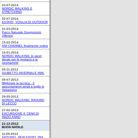
23-07-2014
NORDIC WALKING E
STRETCHING
02-07-2014
ESTATE, VOGLIA DI OUTDOOR
31-03-2014
Parco Naturale Grugnotorto
Villoresi
15-02-2014
ANI CHANNEL finalmente online
16-01-2014
NORDIC WALKING: lo sport
ideale per le gestanti e le
neomamme
05-11-2013
GIUBETTO INVERNALE NWL
09-07-2013
Migliorare la tecnica - 3
appuntamenti serali a luglio in
Valsassina
29-05-2013
NORDIC WALKING: RADUNO
DI LECCO
27-02-2013
ESCURSIONE E CENA DI
INIZIO ANNO
21-12-2012
BUON NATALE
11-09-2012
ANTONIO, NEW ENTRY TRA